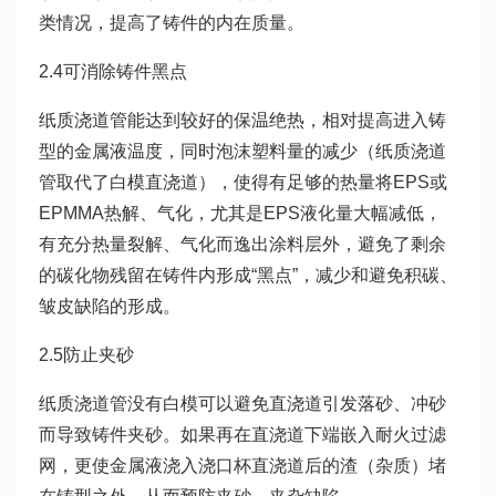
类情况，提高了铸件的内在质量。
2.4可消除铸件黑点
纸质浇道管能达到较好的保温绝热，相对提高进入铸
型的金属液温度，同时泡沫塑料量的减少（纸质浇道
管取代了白模直浇道），使得有足够的热量将EPS或
EPMMA热解、气化，尤其是EPS液化量大幅减低，
有充分热量裂解、气化而逸出涂料层外，避免了剩余
的碳化物残留在铸件内形成“黑点”，减少和避免积碳、
皱皮缺陷的形成。
2.5防止夹砂
纸质浇道管没有白模可以避免直浇道引发落砂、冲砂
而导致铸件夹砂。如果再在直浇道下端嵌入耐火过滤
网，更使金属液浇入浇口杯直浇道后的渣（杂质）堵