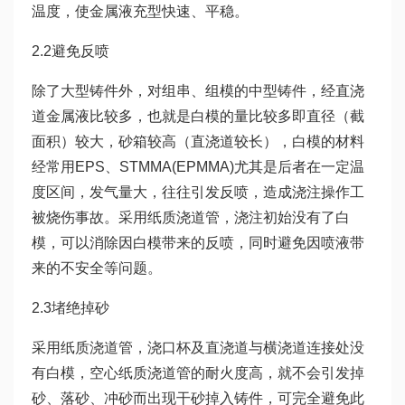
温度，使金属液充型快速、平稳。
2.2避免反喷
除了大型铸件外，对组串、组模的中型铸件，经直浇
道金属液比较多，也就是白模的量比较多即直径（截
面积）较大，砂箱较高（直浇道较长），白模的材料
经常用EPS、STMMA(EPMMA)尤其是后者在一定温
度区间，发气量大，往往引发反喷，造成浇注操作工
被烧伤事故。采用纸质浇道管，浇注初始没有了白
模，可以消除因白模带来的反喷，同时避免因喷液带
来的不安全等问题。
2.3堵绝掉砂
采用纸质浇道管，浇口杯及直浇道与横浇道连接处没
有白模，空心纸质浇道管的耐火度高，就不会引发掉
砂、落砂、冲砂而出现干砂掉入铸件，可完全避免此