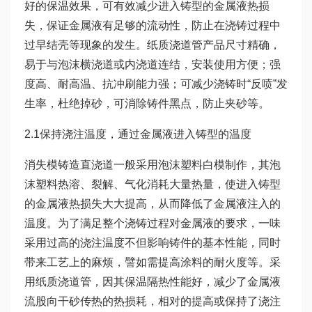
好的保温效果，可有效减少进入铸型的金属液热损
失，保证金属液有足够的流动性，防止在浇铸过程中
过早结壳等现象的发生。纸质浇道管产品尺寸精确，
易于与泡沫横浇道或内浇道连结，安装使用方便；强
度高、耐高温、抗冲刷能力强；可减少浇铸时“反喷”发
生率，杜绝掉砂，可消除铸件黑点，防止夹砂等。
2.1保持浇注温度，通过金属液进入铸型的温度
消失模铸造直浇道一般采用泡沫塑料白模制作，其泡
沫塑料热溶、裂解、气化消耗大量热量，使进入铸型
的金属液热损失大大提高，从而降低了金属液注入的
温度。为了满足整个浇铸过程对金属液的要求，一味
采用过高的浇注温度不但影响铸件的基本性能，同时
带来工艺上的麻烦，譬如需提高涂料的耐火度等。采
用纸质浇道管，因其保温隔热性能好，减少了金属液
流股向干砂传热的热损耗，相对的提高或保持了浇注