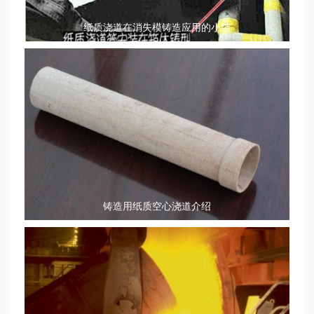
纸质浇道在消失模铸造应用的小结
铸造用纸质空心浇道介绍