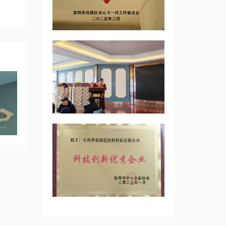
。
异型浇道-陶瓷浇道-浇道设计