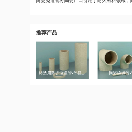
陶瓷浇道管将陶瓷产口引用于耐火材料领域，
推荐产品
铸造用陶瓷浇道管-等径二通
陶瓷浇道管-