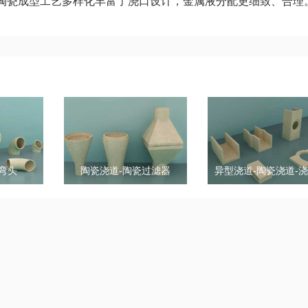
陶瓷成型工艺多样化丰富了浇口设计，金属液分配更细致、合理
弯头
陶瓷浇道-陶瓷过滤器