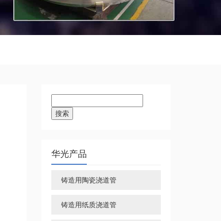
搜
索：
华光产品
铸造用陶瓷浇道管
铸造用纸质浇道管