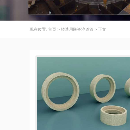
现在位置:
首页
>
铸造用陶瓷浇道管
>
正文