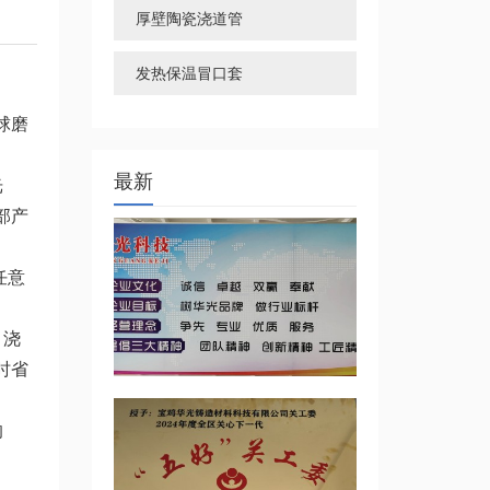
厚壁陶瓷浇道管
发热保温冒口套
球磨
最新
光
部产
任意
。浇
时省
响