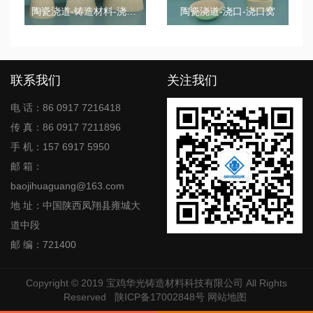
陶瓷浇道-铸造材料-浇口杯
陶瓷浇道-浇口-浇口窝
联系我们
关注我们
电 话：86 0917 7216418
传 真：86 0917 7211896
手 机：157 6917 5950
邮 箱：
baojihuaguang@163.com
地 址：中国陕西凤翔县雍城大
道中段
邮 编：721400
Copyright © 2019
宝鸡华光铸造材料科技有限公司
All Rights
Reserved
陕ICP备17002848号
网站地图