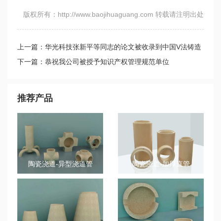
版权所有：http://www.baojihuaguang.com 转载请注明出处
上一篇：华光科技张新平等同志的论文被收录到中国V法铸造
分会论文集
下一篇：恭祝我公司被授予知识产权管理规范单位
推荐产品
陶瓷浇道-异型浇道管
陶瓷浇道-加厚直管