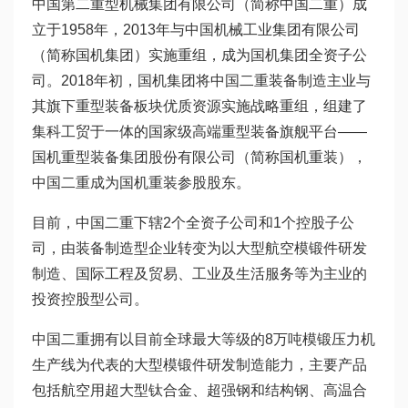
中国第二重型机械集团有限公司（简称中国二重）成
立于1958年，2013年与中国机械工业集团有限公司
（简称国机集团）实施重组，成为国机集团全资子公
司。2018年初，国机集团将中国二重装备制造主业与
其旗下重型装备板块优质资源实施战略重组，组建了
集科工贸于一体的国家级高端重型装备旗舰平台——
国机重型装备集团股份有限公司（简称国机重装），
中国二重成为国机重装参股股东。
目前，中国二重下辖2个全资子公司和1个控股子公
司，由装备制造型企业转变为以大型航空模锻件研发
制造、国际工程及贸易、工业及生活服务等为主业的
投资控股型公司。
中国二重拥有以目前全球最大等级的8万吨模锻压力机
生产线为代表的大型模锻件研发制造能力，主要产品
包括航空用超大型钛合金、超强钢和结构钢、高温合