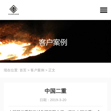
现在位置:
首页
>
客户案例
>
正文
中国二重
日期：2019-3-20