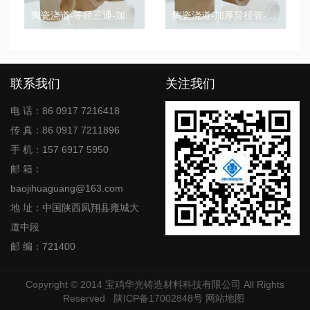
陶瓷浇道-等径三通-加厚浇道管
陶瓷浇道-加厚异径管-变径管
联系我们
关注我们
电 话：86 0917 7216418
传 真：86 0917 7211896
手 机：157 6917 5950
邮 箱：
baojihuaguang@163.com
地 址：中国陕西凤翔县雍城大
道中段
邮 编：721400
Copyright © 2014
宝鸡华光铸造材料科技有限公司
All Rights
Reserved
陕ICP备17002848号
网站地图