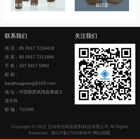
铸造用环保浇道管-纸质浇道管-等径三通
冒口盖
联系我们
关注我们
电 话：86 0917 7216418
传 真：86 0917 7211896
手 机：157 6917 5950
邮 箱：
baojihuaguang@163.com
地 址：中国陕西凤翔县雍城大
道中段
邮 编：721400
Copyright © 2022
宝鸡华光铸造材料科技有限公司
All Rights
Reserved
陕ICP备17002848号
网站地图