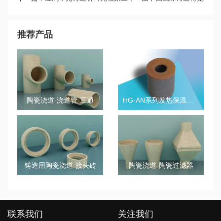
会，向全球展现华光科技实力，载誉而归！
推荐产品
陶瓷浇道-浇道管-三通
HG-AN系列发热保温冒口套
铸造用陶瓷浇道-接头砖
陶瓷浇道-陶瓷过滤器
联系我们
关注我们