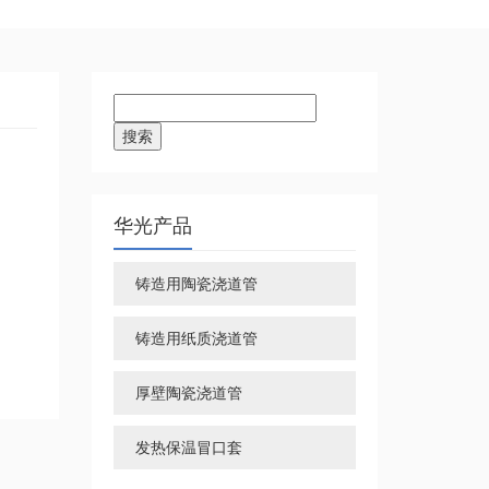
搜
索：
华光产品
铸造用陶瓷浇道管
铸造用纸质浇道管
厚壁陶瓷浇道管
发热保温冒口套