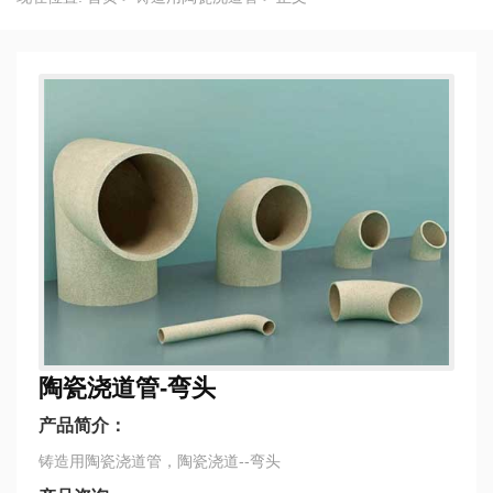
陶瓷浇道管-弯头
产品简介：
铸造用陶瓷浇道管，陶瓷浇道--弯头