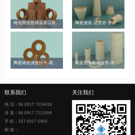
铸造用发热保温冒口套-直筒
陶瓷浇道-浇道管-变径二通
陶瓷铸造浇道组件-易割片
铸造用陶瓷浇道管-等径二通
联系我们
关注我们
电 话：86 0917 7216418
传 真：86 0917 7211896
手 机：157 6917 5950
邮 箱：