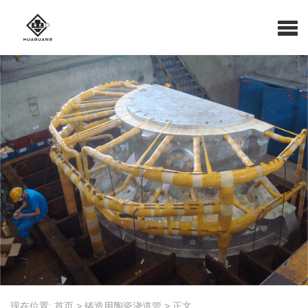
现在位置:
首页
>
铸造用陶瓷浇道管
>
正文